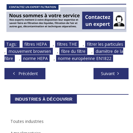
Tags:
filtres HEPA
,
filtres THE
,
filtrer les particules
,
mouvement brownien
,
fibre du filtre
,
diamètre de la
fibre
,
norme HEPA
,
norme européenne EN1822
Précédent
Suivant
INDUSTRIES À DÉCOUVRIR
Toutes industries