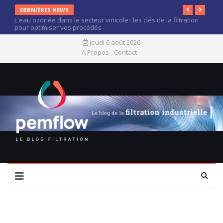
DERNIÈRES NEWS
L'eau ozonée dans le secteur vinicole : les clés de la filtration
pour optimiser vos procédés
jeudi 6 août 2026
A Propos
Contact