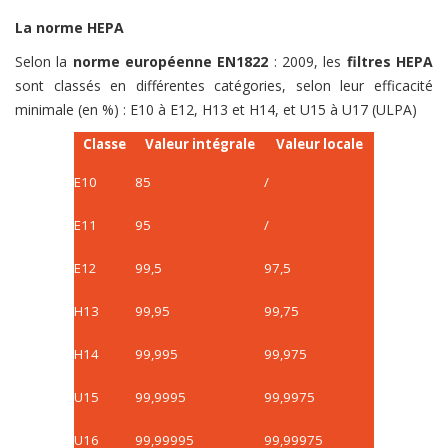
La norme HEPA
Selon la
norme européenne EN1822
: 2009, les
filtres HEPA
sont classés en différentes catégories, selon leur efficacité
minimale (en %) : E10 à E12, H13 et H14, et U15 à U17 (ULPA)
Classe
Valeur intégrale
Valeur locale
E10
85
/
E11
95
/
E12
99,5
97,5
H13
99,95
99,75
H14
99,995
99,975
U15
99,9995
99,9975
U16
99,99995
99,99975