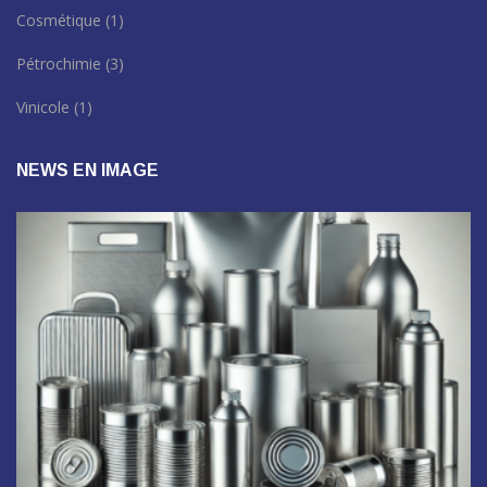
Cosmétique
(1)
Pétrochimie
(3)
Vinicole
(1)
NEWS EN IMAGE