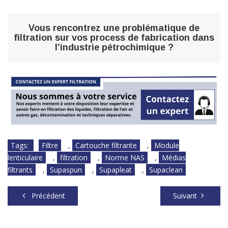
Vous rencontrez une problématique de
filtration sur vos process de fabrication dans
l’industrie pétrochimique ?
Tags:
Filtre
,
Cartouche filtrante
,
Module
lenticulaire
,
filtration
,
Norme NAS
,
Médias
filtrants
,
Supaspun
,
Supapleat
,
Supaclean
Précédent
Suivant