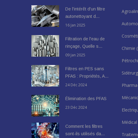
De l'intérêt d'un filtre
Agroali
autonettoyant d…
Automo
16 Jan 2025
Cosmét
Filtration de l'eau de
rinçage, Quelle s…
Chimie
09 Jan 2025
Pétroch
Filtres en PES sans
Sidérur
PFAS : Propriétés, A…
24 Déc 2024
Pharma
Mécani
Élimination des PFAS
23 Déc 2024
Electri
Médica
Comment les filtres
sont-ils utilisés da…
Traitem