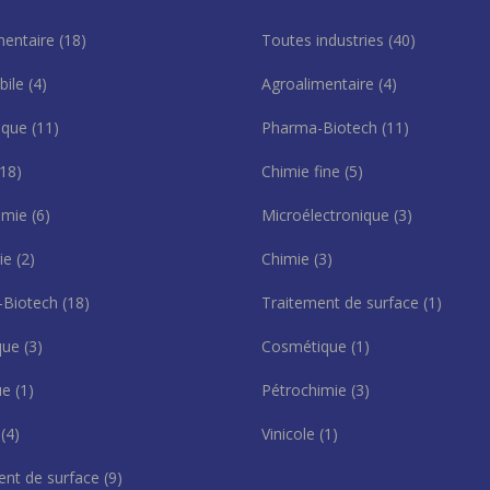
mentaire
(18)
Toutes industries
(40)
bile
(4)
Agroalimentaire
(4)
ique
(11)
Pharma-Biotech
(11)
(18)
Chimie fine
(5)
imie
(6)
Microélectronique
(3)
gie
(2)
Chimie
(3)
-Biotech
(18)
Traitement de surface
(1)
que
(3)
Cosmétique
(1)
que
(1)
Pétrochimie
(3)
l
(4)
Vinicole
(1)
ent de surface
(9)