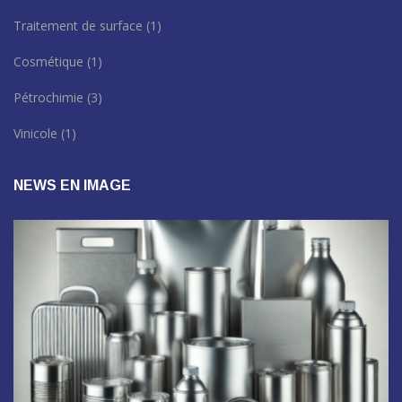
Traitement de surface
(1)
Cosmétique
(1)
Pétrochimie
(3)
Vinicole
(1)
NEWS EN IMAGE