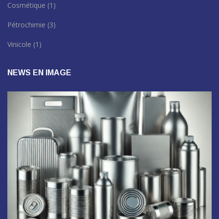
Cosmétique
(1)
Pétrochimie
(3)
Vinicole
(1)
NEWS EN IMAGE