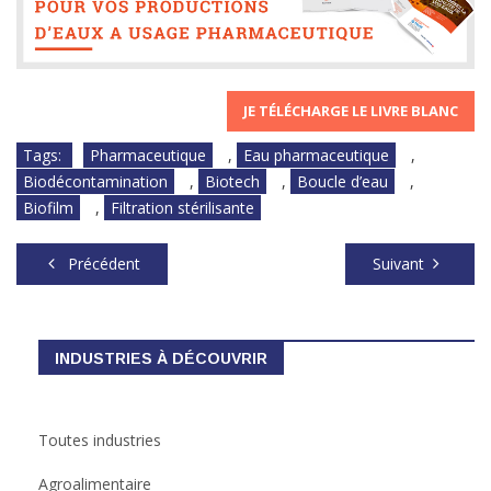
JE TÉLÉCHARGE LE LIVRE BLANC
Tags:
Pharmaceutique
,
Eau pharmaceutique
,
Biodécontamination
,
Biotech
,
Boucle d’eau
,
Biofilm
,
Filtration stérilisante
Précédent
Suivant
INDUSTRIES À DÉCOUVRIR
Toutes industries
Agroalimentaire