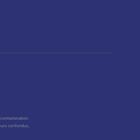
 décontamination
teurs confondus,