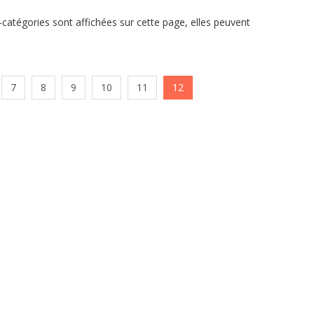
s-catégories sont affichées sur cette page, elles peuvent
7
8
9
10
11
12