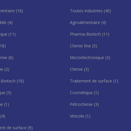
mentaire
(18)
Toutes industries
(40)
bile
(4)
Agroalimentaire
(4)
ique
(11)
Pharma-Biotech
(11)
(18)
Chimie fine
(5)
imie
(6)
Microélectronique
(3)
gie
(2)
Chimie
(3)
-Biotech
(18)
Traitement de surface
(1)
que
(3)
Cosmétique
(1)
que
(1)
Pétrochimie
(3)
l
(4)
Vinicole
(1)
ent de surface
(9)