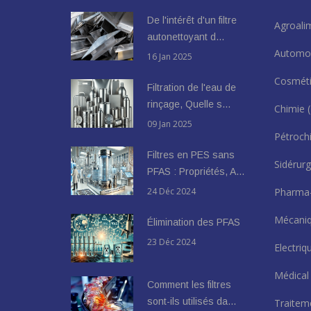
De l'intérêt d'un filtre
Agroali
autonettoyant d…
Automo
16 Jan 2025
Cosmét
Filtration de l'eau de
rinçage, Quelle s…
Chimie
09 Jan 2025
Pétroch
Filtres en PES sans
Sidérur
PFAS : Propriétés, A…
24 Déc 2024
Pharma
Mécani
Élimination des PFAS
23 Déc 2024
Electri
Médica
Comment les filtres
sont-ils utilisés da…
Traitem